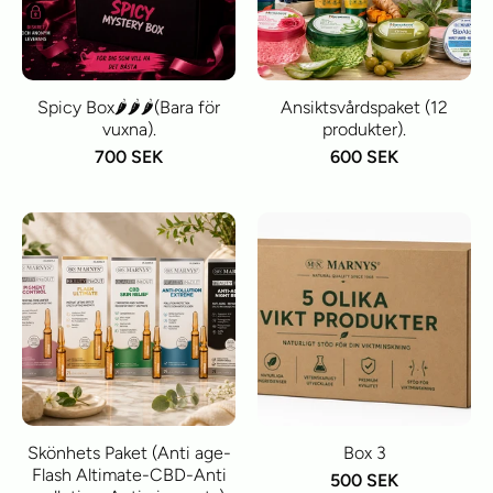
Spicy Box🌶️🌶️🌶️(Bara för
Ansiktsvårdspaket (12
vuxna).
produkter).
700 SEK
600 SEK
Skönhets Paket (Anti age-
Box 3
Flash Altimate-CBD-Anti
500 SEK