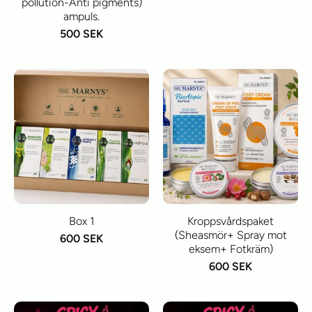
pollution-Anti pigments)
ampuls.
500 SEK
Box 1
Kroppsvårdspaket
(Sheasmör+ Spray mot
600 SEK
eksem+ Fotkräm)
600 SEK