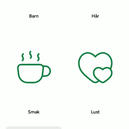
Barn
Hår
Smak
Lust